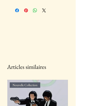
Articles similaires
Nouvelle Collection
Nouvelle Collection