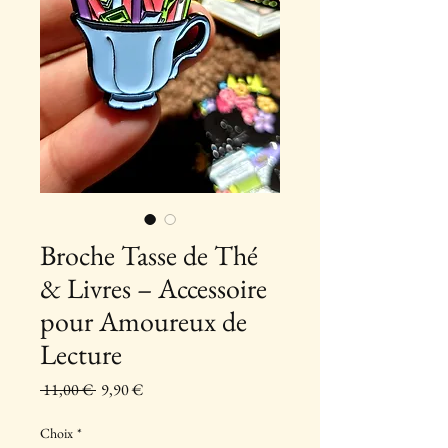
Broche Tasse de Thé
& Livres – Accessoire
pour Amoureux de
Lecture
Prix
Prix
 11,00 € 
9,90 €
original
promotionnel
Choix
*