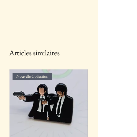
Articles similaires
Nouvelle Collection
Nouvelle Collection