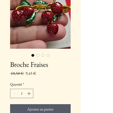
Broche Fraises
Prix
Prix
 10,50 € 
9,45 €
original
promotionnel
Quantité
*
Ajouter au panier