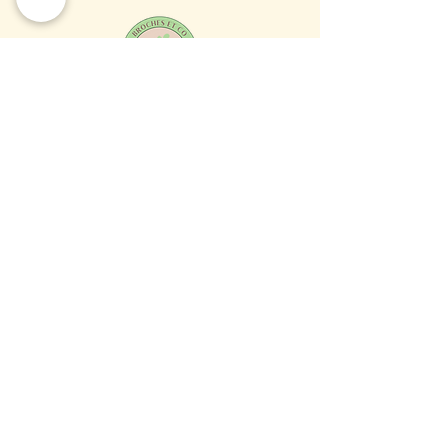
Rejoignez le fun !
Email
*
Souscrire
Je veux souscrire a vos emails.
Connectez-vous avec nous sur d'autres
plateformes :