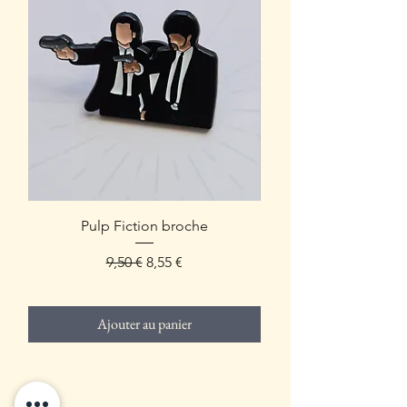
Pulp Fiction broche
Prix original
Prix promotionnel
9,50 €
8,55 €
Ajouter au panier