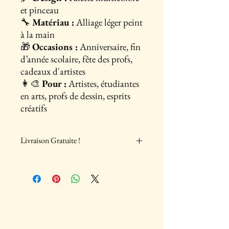
et pinceau
🔧
Matériau :
Alliage léger peint
à la main
🎁
Occasions :
Anniversaire, fin
d’année scolaire, fête des profs,
cadeaux d'artistes
👩‍🎨
Pour :
Artistes, étudiantes
en arts, profs de dessin, esprits
créatifs
Livraison Gratuite !
Nous offrons la livraison gratuite partout en
France ! Profitez-en !