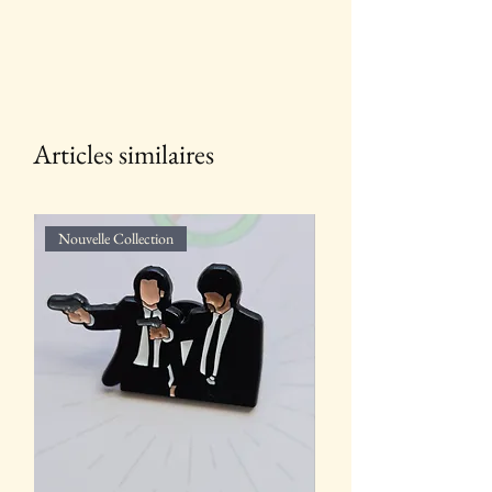
Articles similaires
Nouvelle Collection
Nouvelle Collection