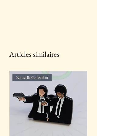
Articles similaires
Nouvelle Collection
Nouvelle Collection