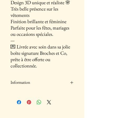
Design 3D unique et réaliste 🌸
Très belle présence sur les
vêtements
Finition brillante et féminine
Parfaite pour les fêtes, mariages
ou occasions spéciales.
---
💌 Livrée avec soin dans sa jolie
boîte signature Broches et Co,
prête à être offerte ou
collectionnée.
Information
Dimensions : 5 cm x 5 cm
Couleur : Rose tendre
Matière : Alliage de qualité, finition brillante
Poids : Légèrement lourde (gage de solidité et
de présence)