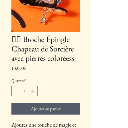
🧙‍♀ Broche Épingle
Chapeau de Sorcière
avec pierres coloréess
Prix
13,00 €
Quantité
*
Ajouter au panier
Ajoutez une touche de magie et