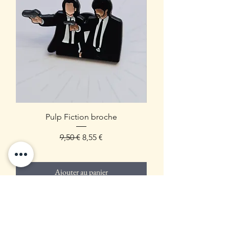
Pulp Fiction broche
Prix original
Prix promotionnel
9,50 €
8,55 €
Ajouter au panier