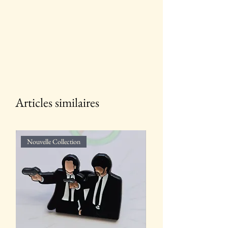
Articles similaires
Nouvelle Collection
Nouvelle Collection