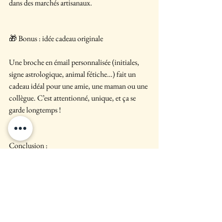
dans des marchés artisanaux.
🎁 Bonus : idée cadeau originale
Une broche en émail personnalisée (initiales, 
signe astrologique, animal fétiche…) fait un 
cadeau idéal pour une amie, une maman ou une 
collègue. C’est attentionné, unique, et ça se 
garde longtemps !
Conclusion :
La broche en émail n’est pas juste un bijou, 
c’est une manière de s’exprimer. Elle mêle 
histoire, artisanat et style dans un petit objet 
plein de charme. Alors, prêt(e) à pimper vos 
tenues ?
http://www.brochesetco.com